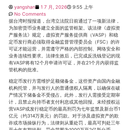
yangshan
1 7 月, 2026
9:55 上午
No Comments
据台湾时报报道，台湾立法院日前通过了一项新法律，
为加密货币业务建立全面的监管框架。该法律《虚拟资
产服务法》规定，虚拟资产服务提供商（VASP）和稳
定币发行商必须取得金融监督管理委员会（FSC）的许
可证才能运营，并需遵守严格的内部控制、网络安全和
业务连续性要求。法律生效后，已完成反洗钱登记的现
有VASP将有12个月申请许可证，并在21个月内获得监
管机构的批准。
稳定币发行方需维护足额储备金，这些资产由国内金融
机构托管，并与发行人的普通债权人隔离，以确保在破
产情况下储备金不受侵占。此外，发行人需接受定期审
计，且禁止向持币者支付利息或其他回报。未经授权运
营VASP或发行稳定币的最高刑罚为七年监禁及新台币1
亿元（约314万美元）的罚款。对于涉及虚拟资产的欺
诈或市场操纵行为，法律则从重处罚，最高可判处三年
至十年有期徒刑，罚金范围为1000万至2亿新台币。