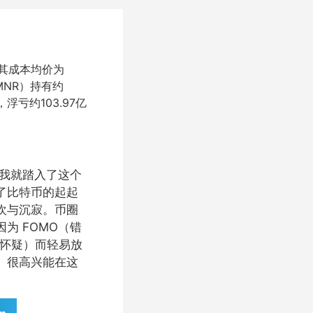
，其成本均价为
BMNR）持有约
浮亏约103.97亿
始，我就踏入了这个
了比特币的起起
欢与沉寂。币圈
为 FOMO（错
和怀疑）而轻易放
。很高兴能在这