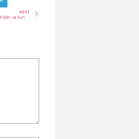
am
NEXT
Midas 代币化资产协议正式登陆 Base 网络，开启新一波 DeFi 热潮