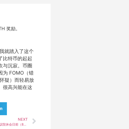
ETH 奖励。
始，我就踏入了这个
了比特币的起起
欢与沉寂。币圈
为 FOMO（错
和怀疑）而轻易放
。很高兴能在这
am
NEXT
参议员 Lummis 强力主导 CLARITY Act 在参议院休会日前（8月7日）尽快通过，呼吁美国参议院立法把控加密数字货币