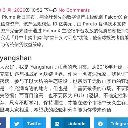
0 6 月, 2026
10:52 下午
No Comments
Plume 近日宣布，与全球领先的数字资产主经纪商 FalconX
化信贷资产。该产品规模达 10 亿美元，由 Pareto 提供技术支持，M1
产完全来源于通过 FalconX 主经纪平台发放的优质超额抵押贷
实现「月中申购申购”与“首日实时计息”功能，使全球投资者能
参与传统信贷收益策略。
yangshan
大家好，我是 Yangshan，币圈的老朋友。从2016年开
充满机遇与挑战的区块链世界。作为一名资深玩家，我见证
落落，参与了以太坊的生态建设，也亲历了无数山寨币的狂
是一个充满奇迹的地方，但也是一个需要敬畏的市场。不要因
失恐惧）而盲目追高，也不要因为 FUD（恐惧、不确定性
弃。只有不断学习、保持理性，才能在这个市场中长久生存
里与大家相遇，希望我的经验和分享能为你带来价值。
k
Twitter
LinkedIn
Telegr