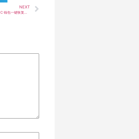
NEXT
Zcash 新成立非营利组织 Sovright 发布老 ZEC 钱包一键恢复工具