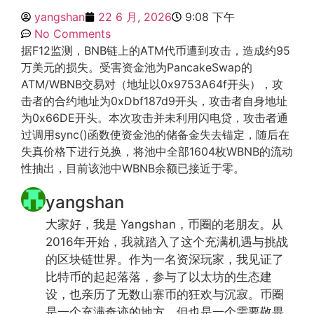
yangshan
22 6 月, 2026
9:08 下午
No Comments
据F12监测，BNB链上的ATM代币遭到攻击，造成约95
万美元的损失。受害资金池为PancakeSwap的
ATM/WBNB交易对（地址以0x9753A64f开头），攻
击者的合约地址为0xDbf187d9开头，攻击者自身地址
为0x66DE开头。本次攻击并未利用闪电贷，攻击者通
过调用sync()函数使资金池的储备金失去锚定，随后在
失真价格下进行兑换，将池中全部1604枚WBNB的流动
性抽出，目前该池中WBNB余额已接近于零。
yangshan
大家好，我是 Yangshan，币圈的老朋友。从
2016年开始，我就踏入了这个充满机遇与挑战
的区块链世界。作为一名资深玩家，我见证了
比特币的起起落落，参与了以太坊的生态建
设，也亲历了无数山寨币的狂欢与沉寂。币圈
是一个充满奇迹的地方，但也是一个需要敬畏