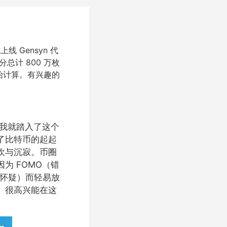
式上线 Gensyn 代
分总计 800 万枚
始计算。有兴趣的
始，我就踏入了这个
了比特币的起起
欢与沉寂。币圈
为 FOMO（错
和怀疑）而轻易放
。很高兴能在这