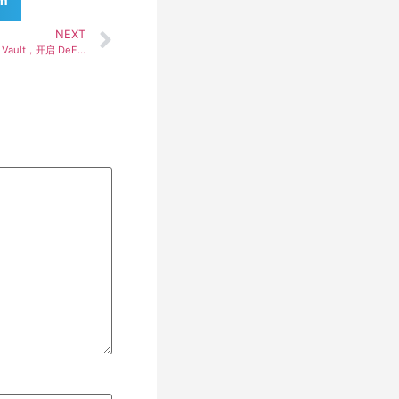
am
NEXT
Fluid 推出 Fluid Lite USD 稳定币固定收益率 Vault，开启 DeFi 收益新模式