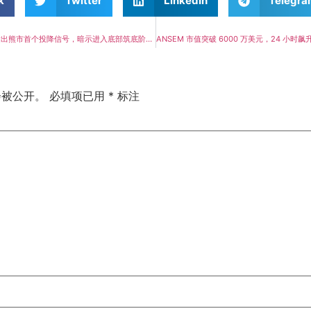
k
Twitter
LinkedIn
Telegr
比特币UTXO指标发出熊市首个投降信号，暗示进入底部筑底阶段】
ANSEM 市值突破 6000 万美元，24 小时飙
会被公开。
必填项已用
*
标注