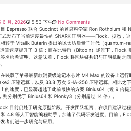
6 6 月, 2026
5:53 下午
No Comments
spresso 联合 Succinct 的首席科学家 Ron Rothblum 和
ang，正式发布了当前速度最快的 SNARK 证明器——Flock。据悉
于 Vitalik Buterin 提出的以太坊后量子时代（quantum-
的运算速度提升了 3 倍；而在比特币（Bitcoin）场景下，Flock 
签名哈希证明。这意味着，Flock 将区块链共识与证明机制之
平。
装载了苹果最新款消费级笔记本芯片 M4 Max 的设备上运行时，
 Blake3 压缩运算，以及 33.8 万次 SHA-256 压缩运算。相
 算法上的速度，已显著超越了此前最快的方案 Binius64（近 9 倍
，则分别优于 Binius64 和 Plonky3（分别超过 14 倍）。
lock 目前仍处于研究原型阶段。开发团队坦言，在项目建设过
s 4.7 和 4.8 等人工智能编程助手，加速了代码研发进度。目前，Fl
开发者们进一步研究与应用。