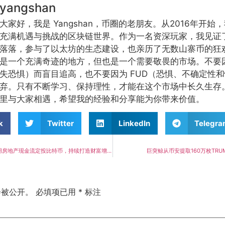
yangshan
大家好，我是 Yangshan，币圈的老朋友。从2016年开
充满机遇与挑战的区块链世界。作为一名资深玩家，我见证
落落，参与了以太坊的生态建设，也亲历了无数山寨币的狂
是一个充满奇迹的地方，但也是一个需要敬畏的市场。不要因
失恐惧）而盲目追高，也不要因为 FUD（恐惧、不确定性
弃。只有不断学习、保持理性，才能在这个市场中长久生存
里与大家相遇，希望我的经验和分享能为你带来价值。
k
Twitter
LinkedIn
Telegr
Grant Cardone：用房地产现金流定投比特币，持续打造财富增值新路径
巨突鲸从币安提取160万枚TRU
会被公开。
必填项已用
*
标注