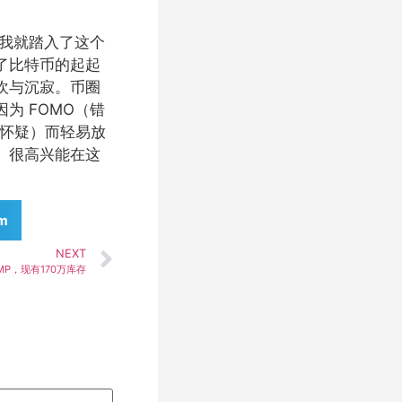
始，我就踏入了这个
了比特币的起起
欢与沉寂。币圈
为 FOMO（错
和怀疑）而轻易放
。很高兴能在这
am
NEXT
MP，现有170万库存