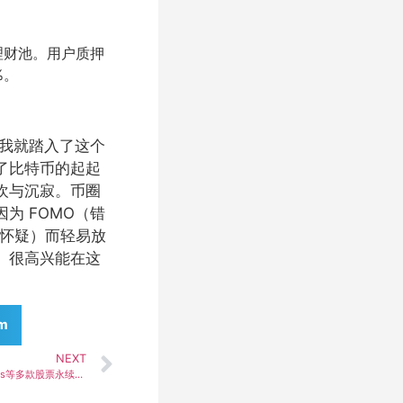
双理财池。用户质押
%。
始，我就踏入了这个
了比特币的起起
欢与沉寂。币圈
为 FOMO（错
和怀疑）而轻易放
。很高兴能在这
am
NEXT
币安上线RoboStrategy、Forward Industries等多款股票永续合约，开启全新交易机遇