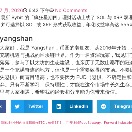
 7 月, 2026
6:42 下午
No Comments
所 Bybit 的「疯狂星期四」理财活动上线了 SOL 与 XRP 
，并可选择以 SOL 或 XRP 形式获取收益，年化收益率高达 555
yangshan
大家好，我是 Yangshan，币圈的老朋友。从2016年开
充满机遇与挑战的区块链世界。作为一名资深玩家，我见证
落落，参与了以太坊的生态建设，也亲历了无数山寨币的狂
是一个充满奇迹的地方，但也是一个需要敬畏的市场。不要因
失恐惧）而盲目追高，也不要因为 FUD（恐惧、不确定性
弃。只有不断学习、保持理性，才能在这个市场中长久生存
里与大家相遇，希望我的经验和分享能为你带来价值。
k
Twitter
LinkedIn
Telegr
币安大额提币惊现：新地址4小时内提取500枚BTC，价值3115万美元