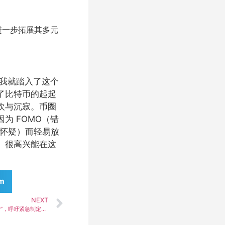
，进一步拓展其多元
始，我就踏入了这个
了比特币的起起
欢与沉寂。币圈
为 FOMO（错
和怀疑）而轻易放
。很高兴能在这
am
NEXT
摩根大通高管警告收益型稳定币恐成“影子银行”，呼吁紧急制定数字资产监管框架