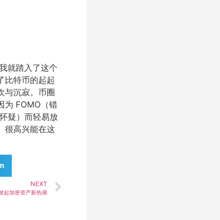
始，我就踏入了这个
了比特币的起起
欢与沉寂。币圈
为 FOMO（错
和怀疑）而轻易放
。很高兴能在这
am
NEXT
对，掀起加密资产新热潮