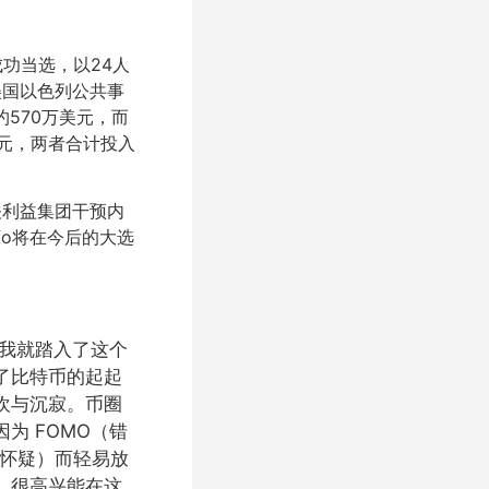
成功当选，以24人
美国以色列公共事
约570万美元，而
万美元，两者合计投入
关利益集团干预内
fo将在今后的大选
始，我就踏入了这个
了比特币的起起
欢与沉寂。币圈
为 FOMO（错
和怀疑）而轻易放
。很高兴能在这