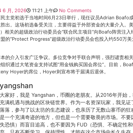
4 6 月, 2026
11:21 上午
No Comments
主党初选于当地时间6月23日举行，现任议员Adrian Boafo
数胜出。这场初选备受关注，主要得益于外部资金的大量介入。
C）相关的超级政治行动委员会“联合民主项目”向Boafo阵营注入
的“Protect Progress”超级政治行动委员会也投入约550
资本的介入引发广泛争议。多位竞争对手联合声明，强烈谴责相
组织通过大笔资金支持试图“用金钱购买国会席位”。目前，Boa
eny Hoyer的席位，Hoyer则宣布将于届满后退休。
yangshan
大家好，我是 Yangshan，币圈的老朋友。从2016年开
充满机遇与挑战的区块链世界。作为一名资深玩家，我见证
落落，参与了以太坊的生态建设，也亲历了无数山寨币的狂
是一个充满奇迹的地方，但也是一个需要敬畏的市场。不要因
失恐惧）而盲目追高，也不要因为 FUD（恐惧、不确定性
弃。只有不断学习、保持理性，才能在这个市场中长久生存