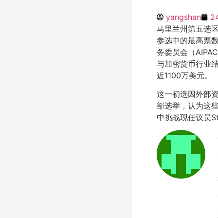
yangshan
2
马里兰州第五选区民
参选中的最高票
务委员会（AIPA
与加密货币行业结盟
近1100万美元。
这一初选因外部
部选举，认为这些
中挑战现任议员St