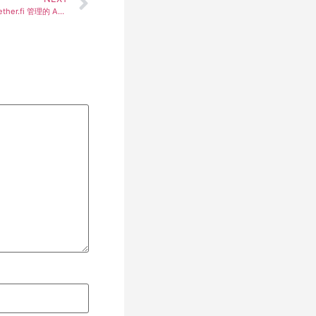
Aave 社区推出全新提案：在 OP 主网部署由 ether.fi 管理的 Aave V4 实例，开启温度检查新篇章！