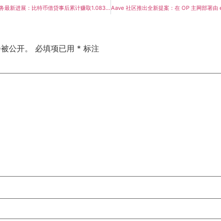
Remixpoint加密业务最新进展：比特币借贷事后累计赚取1.083亿日元
会被公开。
必填项已用
*
标注