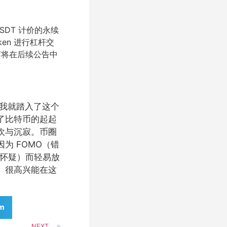
USDT 计价的永续
ken 进行杠杆交
节将在后续公告中
始，我就踏入了这个
了比特币的起起
欢与沉寂。币圈
为 FOMO（错
和怀疑）而轻易放
。很高兴能在这
am
NEXT