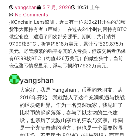
yangshan
5 7 月, 2026
10:51 上午
No Comments
据Onchain Lens监测，近日有一位以0x211开头的加密
货币大额持有者（巨鲸），在过去24小时内因持有BTC
做空仓位，遭遇了四次部分强平。期间，共计清算
97.99枚BTC，折算约618万美元，累计亏损29.875万
美元。尽管频繁的强平令其陷入亏损，但该交易者仍保
有67.98枚BTC（约值426万美元）的做空头寸，当前
仓位盈亏情况显示，浮动亏损约17.922万美元。
yangshan
大家好，我是 Yangshan，币圈的老朋友。从
2016年开始，我就踏入了这个充满机遇与挑战
的区块链世界。作为一名资深玩家，我见证了
比特币的起起落落，参与了以太坊的生态建
设，也亲历了无数山寨币的狂欢与沉寂。币圈
是一个充满奇迹的地方，但也是一个需要敬畏
的市场。不要因为 FOMO（错失恐惧）而盲目