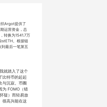
Argot提供了
3年期运营资金，总
，转换为1541.7万
stETH。根据链
收到最后一笔第五
始，我就踏入了这个
了比特币的起起
欢与沉寂。币圈
为 FOMO（错
和怀疑）而轻易放
。很高兴能在这